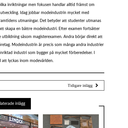
olika inriktningar men fokusen handlar alltid främst om
 utveckling. Idag jobbar modeindustrin mycket med
framtidens utmaningar. Det betyder att studenter utmanas
att skapa en bättre modeindustri. Efter examen fortsätter
re utbildning såsom magisterexamen. Andra börjar direkt att
företag. Modeindustrin är precis som många andra industrier
inriktad industri som bygger på mycket förberedelser. I
l att lyckas inom modevärlden.
laterade inlägg