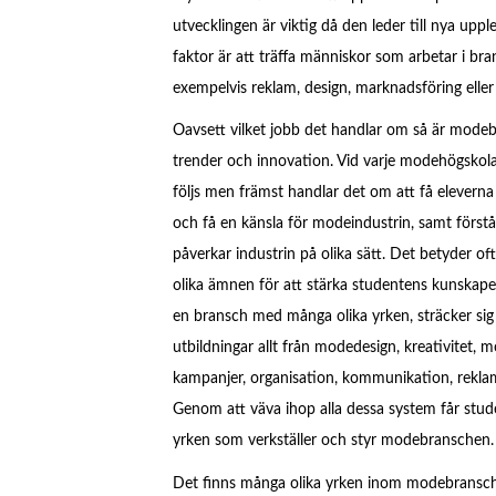
utvecklingen är viktig då den leder till nya upp
faktor är att träffa människor som arbetar i 
exempelvis reklam, design, marknadsföring eller
Oavsett vilket jobb det handlar om så är modeb
trender och innovation. Vid varje
modehögskola 
följs men främst handlar det om att få eleverna 
och få en känsla för modeindustrin, samt förstå
påverkar industrin på olika sätt. Det betyder of
olika ämnen för att stärka studentens kunskape
en bransch med många olika yrken, sträcker si
utbildningar allt från modedesign, kreativitet, mo
kampanjer, organisation, kommunikation, rekla
Genom att väva ihop alla dessa system får stude
yrken som verkställer och styr modebranschen.
Det finns många olika yrken inom modebransch