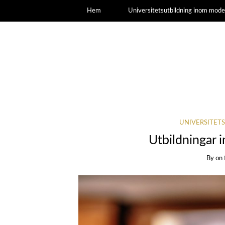
Hem
Universitetsutbildning inom mod
UNIVERSITET
Utbildningar
By
on