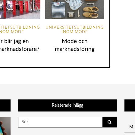
SITETSUTBILDNING
UNIVERSITETSUTBILDNING
INOM MODE
INOM MODE
r blir jag en
Mode och
arknadsförare?
marknadsföring
Relaterade inlägg
Search
for:
M