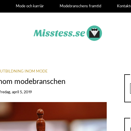
e
Mode och karriär
Modebranschens framtid
Kontakt
SUTBILDNING INOM MODE
 inom modebranschen
fredag, april 5, 2019