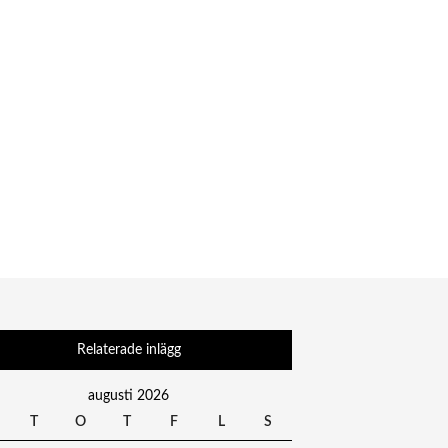
Relaterade inlägg
augusti 2026
T
O
T
F
L
S