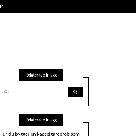
er
Relaterade inlägg
Search
for:
Relaterade inlägg
Hur du bygger en kapselgarderob som